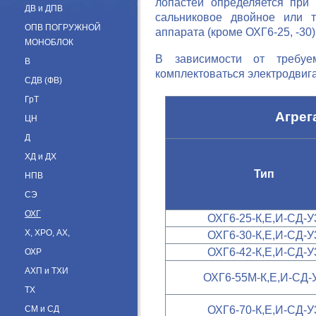
лопастей определяется при
ДВ и ДПВ
сальниковое двойное или 
ОПВ ПОГРУЖНОЙ
аппарата (кроме ОХГ6-25, -30)
МОНОБЛОК
В зависимости от требуе
В
комплектоваться электродвиг
СДВ (ФВ)
ГрТ
Агрег
ЦН
Д
ХД и ДХ
Тип
НПВ
СЭ
ОХГ
ОХГ6-25-К,Е,И-СД-У
Х, ХРО, АХ,
ОХГ6-30-К,Е,И-СД-У
ОХГ6-42-К,Е,И-СД-У
ОХР
АХП и ТХИ
ОХГ6-55М-К,Е,И-СД-
ТХ
ОХГ6-70-К,Е,И-СД-У
СМ и СД