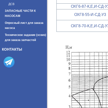
ДСВ
ОХГ6-87-К,Е,И-СД-У
ЗАПАСНЫЕ ЧАСТИ К
ОХГ8-55-И-СД-У3
НАСОСАМ
Опросный лист для заказа
ОХГ8-70-К,Е,И-СД-У
насоса
Техническое задание (эскиз)
для заказа запчастей
КОНТАКТЫ