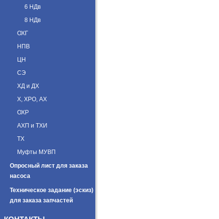
6 НДв
8 НДв
ОХГ
НПВ
ЦН
СЭ
ХД и ДХ
Х, ХРО, АХ
ОХР
АХП и ТХИ
ТХ
Муфты МУВП
Опросный лист для заказа
насоса
Техническое задание (эскиз)
для заказа запчастей