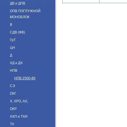
ДВ и ДПВ
ОПВ ПОГРУЖНОЙ
МОНОБЛОК
В
СДВ (ФВ)
ГрТ
ЦН
Д
ХД и ДХ
НПВ
НПВ 2500-80
СЭ
ОХГ
Х, ХРО, АХ,
ОХР
АХП и ТХИ
ТХ