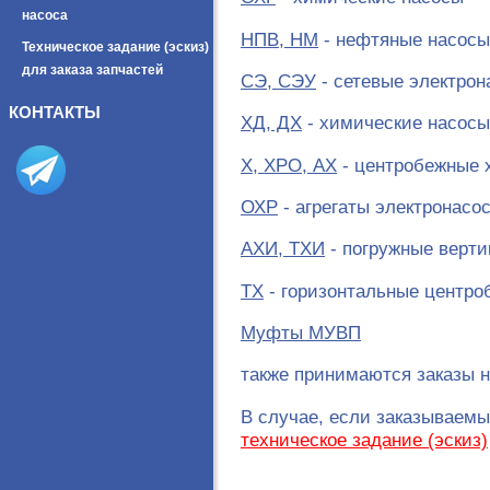
насоса
НПВ, НМ
- нефтяные насосы
Техническое задание (эскиз)
для заказа запчастей
СЭ, СЭУ
- сетевые электрон
КОНТАКТЫ
ХД, ДХ
- химические насосы
Х, ХРО, АХ
- центробежные 
ОХР
- агрегаты электронасо
АХИ, ТХИ
- погружные верт
ТХ
- горизонтальные центро
Муфты МУВП
также принимаются заказы н
В случае, если заказываемы
техническое задание (эскиз)