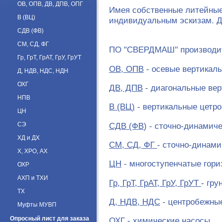
ОВ, ОПВ, ДВ, ДПВ, ОПГ
Имея собственные литейные 
В (ВЦ)
индивидуальным эскизам. Дл
СДВ (ФВ)
СМ, СД, ФГ
ПО "СВЕРДМАШ" производит
Гр, ГрТ, ГрАТ, ГрУ, ГрУТ
ОВ, ОПВ
- осевые вертикал
Д, НДВ, НДС, НДН
ОХГ
ДВ, ДПВ
- диагональные ве
НПВ
В (ВЦ)
- вертикальные цетр
ЦН
СДВ (ФВ
) - сточно-динамич
СЭ
ХД и ДХ
СМ, СД, ФГ
- сточно-динам
Х, ХРО, АХ
ЦН
- многоступенчатые гор
ОХР
АХП и ТХИ
Гр, ГрТ, ГрАТ, ГрУ, ГрУТ
- гр
ТХ
Д, НДВ, НДС
- центробежные
Муфты МУВП
Опросный лист для заказа
ОХГ
- химические насосы