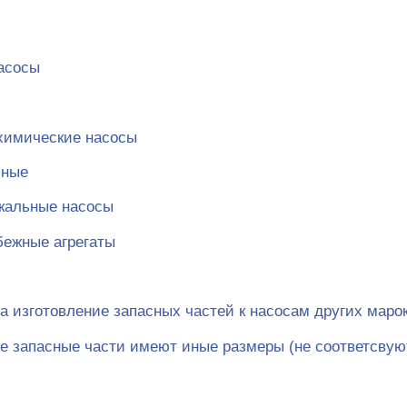
асосы
химические насосы
сные
икальные насосы
бежные агрегаты
а изготовление запасных частей к насосам других марок
е запасные части имеют иные размеры (не соответсвую