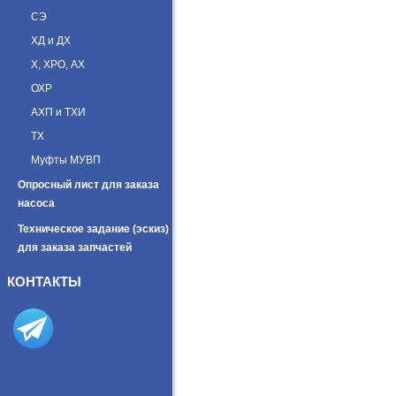
СЭ
ХД и ДХ
Х, ХРО, АХ
ОХР
АХП и ТХИ
ТХ
Муфты МУВП
Опросный лист для заказа
насоса
Техническое задание (эскиз)
для заказа запчастей
КОНТАКТЫ