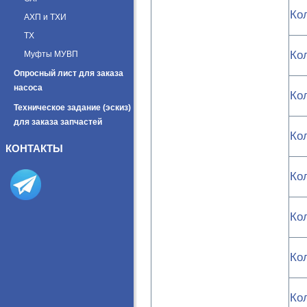
Ко
АХП и ТХИ
ТХ
Ко
Муфты МУВП
Опросный лист для заказа
насоса
Ко
Техническое задание (эскиз)
для заказа запчастей
Ко
КОНТАКТЫ
Ко
Ко
Ко
Ко