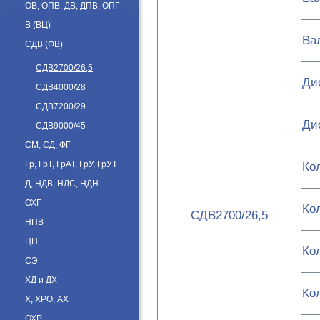
ОВ, ОПВ, ДВ, ДПВ, ОПГ
В (ВЦ)
Ва
СДВ (ФВ)
СДВ2700/26,5
Ди
СДВ4000/28
СДВ7200/29
Ди
СДВ9000/45
СМ, СД, ФГ
Ко
Гр, ГрТ, ГрАТ, ГрУ, ГрУТ
Д, НДВ, НДС, НДН
ОХГ
Ко
СДВ2700/26,5
НПВ
ЦН
Ко
СЭ
ХД и ДХ
Ко
Х, ХРО, АХ
ОХР