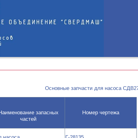
Основные запчасти для насоса СДВ27
Наименование запасных
Номер чертежа
частей
л насоса
Г-28135