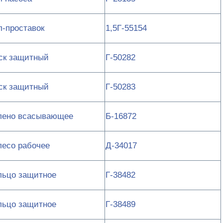
л-проставок
1,5Г-55154
ск защитный
Г-50282
ск защитный
Г-50283
лено всасывающее
Б-16872
лесо рабочее
Д-34017
льцо защитное
Г-38482
льцо защитное
Г-38489