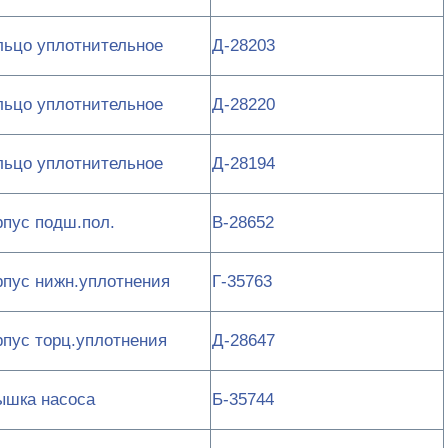
льцо уплотнительное
Д-28203
льцо уплотнительное
Д-28220
льцо уплотнительное
Д-28194
рпус подш.пол.
В-28652
рпус нижн.уплотнения
Г-35763
рпус торц.уплотнения
Д-28647
ышка насоса
Б-35744