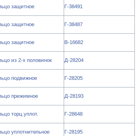
льцо защитное
Г-38491
льцо защитное
Г-38487
льцо защитное
В-16682
льцо из 2-х половинок
Д-28204
льцо подвижное
Г-28205
льцо прижимное
Д-28193
льцо торц.уплот.
Г-28648
льцо уплотнительное
Г-28195